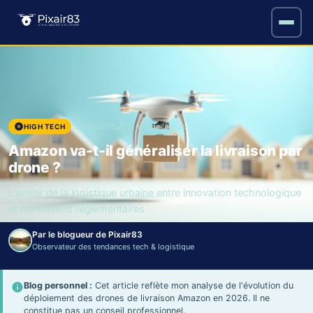
13 mai 2026
11 min de lecture
HIGH TECH
Amazon va-t-il généraliser la livraison par
drone ?
L'avenir de la logistique urbaine entre innovation technologique
et contraintes réglementaires
Par le blogueur de Pixair83
Observateur des tendances tech & logistique
Blog personnel :
Cet article reflète mon analyse de l'évolution du
déploiement des drones de livraison Amazon en 2026. Il ne
constitue pas un conseil professionnel.