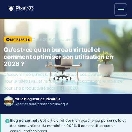
15 mai 2026
14 min de lecture
ENTREPRISE
Qu'est-ce qu'un bureau virtuel et
comment optimiser son utilisation en
2026 ?
Découvrez ce qu'est un bureau virtuel, ses avantages concrets
pour le télétravail et l'entrepreneuriat, et comment le maîtriser
pour une productivité accrue en 2026.
Par le blogueur de Pixair83
Expert en transformation numérique
Blog personnel :
Cet article reflète mon expérience personnelle et
des observations du marché en 2026. Il ne constitue pas un
conseil professionnel.